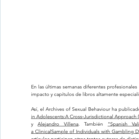
Trastornos de la conducta alimentar
Infantil
Neuropsi
En las últimas semanas diferentes profesionales 
impacto y capítulos de libros altamente especial
Así, el Archives of Sexual Behaviour ha publicado
in Adolescents:A Cross‑Jurisdictional Approach 
y 
Alejandro Villena
. También 
"
Spanish Val
a ClinicalSample of Individuals with Gambling D
artículos participan otros tantos autores de disti