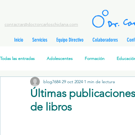
contactar@doctorcarloschiclana.com
Inicio
Servicios
Equipo Directivo
Colaboradores
Conf
rada
adas
Todas las entradas
Adolescentes
Formación
Educación
adas
adas
adas
radas
blog7684
29 oct 2024
1 min de lectura
Salud Mental Perinatal
Psicoterapia Cognitivo-Analítica
radas
Últimas publicaciones 
radas
ntradas
de libros
Formación profesionales
Jóvenes
Desarrollo personal
ntradas
tradas
ntradas
Promoción de la salud mental
Relaciones de pareja
P