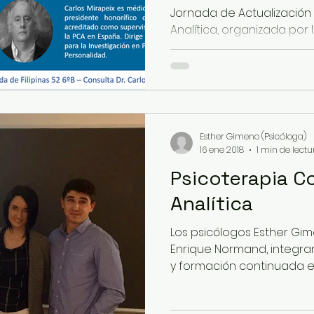
Jornada de Actualización 
Analítica, organizada por la.
Esther Gimeno (Psicóloga)
16 ene 2018
1 min de lectu
Psicoterapia C
Analítica
Los psicólogos Esther Gim
Enrique Normand, integra
y formación continuada en 