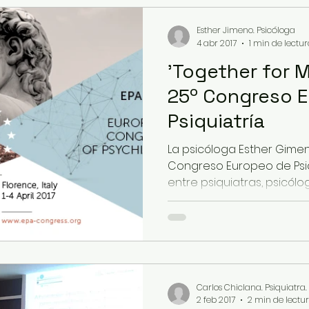
Esther Jimeno. Psicóloga
4 abr 2017
1 min de lectu
'Together for M
25º Congreso 
Psiquiatría
La psicóloga Esther Gimen
Congreso Europeo de Psiq
entre psiquiatras, psicólogo
Carlos Chiclana. Psiquiatra.
2 feb 2017
2 min de lectu