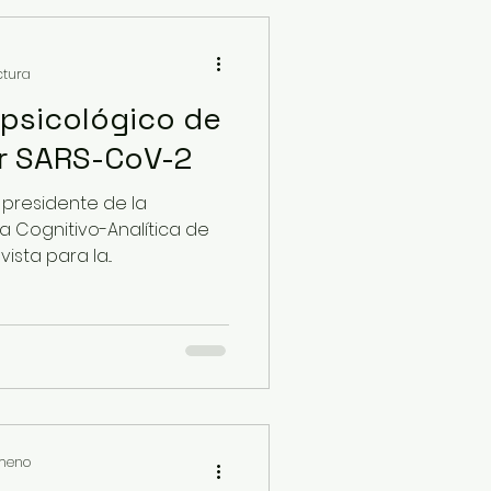
ctura
psicológico de
or SARS-CoV-2
 presidente de la
a Cognitivo-Analítica de
sta para la...
imeno