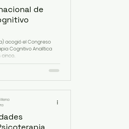
nacional de
ognitivo
lia) acogió el Congreso
pia Cognitivo Analítica
cinco...
illena
ura
idades
sicoterapia