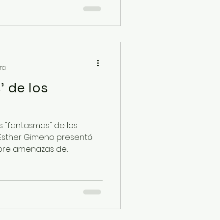
ura
' de los
os "fantasmas" de los
 Esther Gimeno presentó
bre amenazas de...