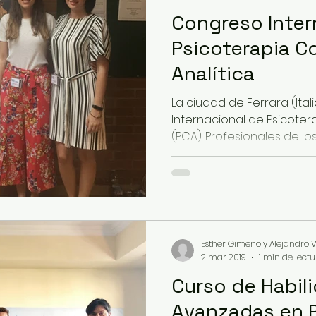
Congreso Inter
Psicoterapia C
Analítica
La ciudad de Ferrara (Ita
Internacional de Psicotera
(PCA). Profesionales de los 
Esther Gimeno y Alejandro V
2 mar 2019
1 min de lect
Curso de Habil
Avanzadas en P