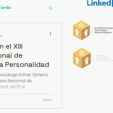
Familia
fermedades mentales
ra
 el XIII
& Personas
onal de
la Personalidad
a psicóloga Esther Gimeno
reso Nacional de
d, del 10 al...