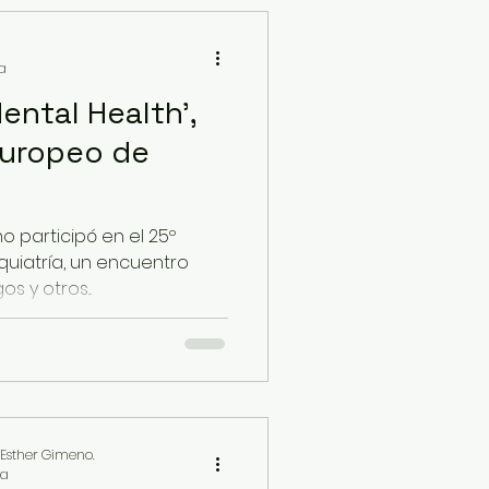
ra
ental Health',
Europeo de
o participó en el 25º
uiatría, un encuentro
s y otros...
 Esther Gimeno.
ra