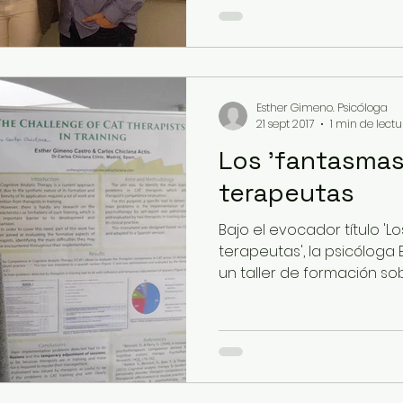
Esther Gimeno. Psicóloga
21 sept 2017
1 min de lect
Los 'fantasmas
terapeutas
Bajo el evocador título 'L
terapeutas', la psicóloga
un taller de formación so