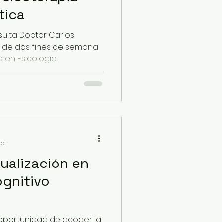
tica
o de dos fines de semana
n Psicología...
ra
ualización en
ognitivo
 oportunidad de acoger la