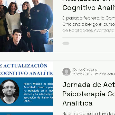
Cognitivo Analí
El pasado febrero, la Consulta Doctor Carlos
Chiclana albergó el curs
de Habilidades Avanzadas e
Carlos Chiclana
27 oct 2018
1 min de lectu
Jornada de Act
Psicoterapia C
Analítica
Nuestra Consulta tuvo la