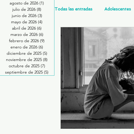
agosto de 2026
(1)
1 entrada
Todas las entradas
Adolescentes
julio de 2026
(8)
8 entradas
junio de 2026
(3)
3 entradas
mayo de 2026
(4)
4 entradas
abril de 2026
(6)
6 entradas
Salud Mental Perinatal
Psico
marzo de 2026
(6)
6 entradas
febrero de 2026
(9)
9 entradas
enero de 2026
(6)
6 entradas
diciembre de 2025
(5)
5 entradas
Formación profesionales
Jó
noviembre de 2025
(8)
8 entradas
octubre de 2025
(7)
7 entradas
septiembre de 2025
(5)
5 entradas
Promoción de la salud mental
Trastornos de la conducta alimen