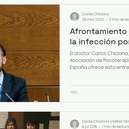
Carlos Chiclana
28 mar 2020
2 min de le
Afrontamiento 
la infección p
El doctor Carlos Chiclana,
Asociación de Psicoterapi
España ofrece esta entrevi
Carlos Chiclana y Esther G
8 jul 2019
1 min de lectura