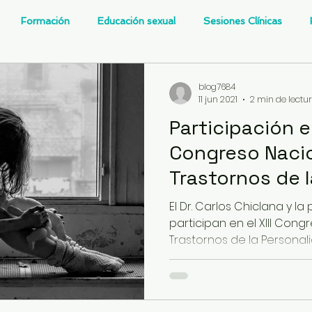
Formación
Educación sexual
Sesiones Clínicas
terapia Cognitivo-Analítica
Sexualidad
Prevención de en
blog7684
11 jun 2021
2 min de lectu
Participación en
venes
Desarrollo personal
Investigación
Personajes 
Congreso Naci
Trastornos de 
Relaciones de pareja
Prevención de la Violencia contra l
El Dr. Carlos Chiclana y l
participan en el XIII Cong
Trastornos de la Personalida
tar
Infantil
Neuropsicología