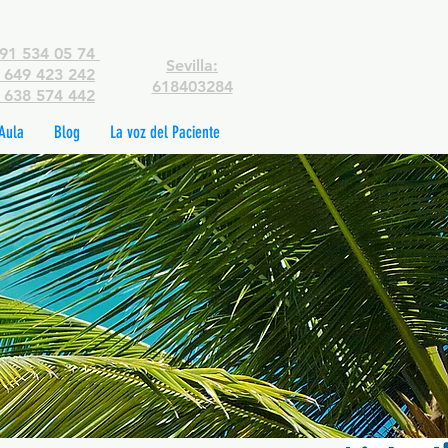
91 534 05 74
Sevilla:
649 423 242
618403284
638 574 442
Aula
Blog
La voz del Paciente